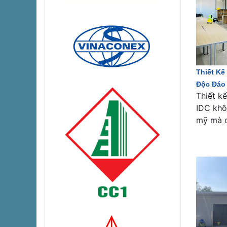
Thiết Kế
Độc Đáo 
Thiết k
IDC khô
mỹ mà c