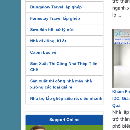
trở thà
Bungalow Travel lắp ghép
ngành x
lợi...
Farmstay Travel lắp ghép
Sơn đàn hồi xử lý nứt
Nhà di động, Ki ốt
Cabin bảo vệ
Sản Xuất Thi Công Nhà Thép Tiền
Chế
Sản xuất thi công nhà máy nhà
xưởng các loại giá rẻ
Khám Ph
IDC: Giả
Nhà trọ lắp ghép siêu rẻ, siêu nhanh
Quả
Nhà lắp
trở thà
Support Online
phổ biế