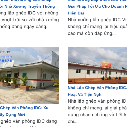
Với Nhà Xưởng Truyền Thống
Giải Pháp Tối Ưu Cho Doanh 
ng lắp ghép IDC với những
Hiện Đại
 vượt trội so với nhà xưởng
Nhà xưởng lắp ghép IDC V
thống đang ngày càng...
không chỉ mang lại hiệu quả
cao mà còn đáp ứng...
Nhà Lắp Ghép Văn Phòng IDC:
Hoạt Và Tiện Nghi
Nhà lắp ghép văn phòng I
không chỉ mang lại giải ph
 Ghép Văn Phòng IDC: Xu
dựng nhanh chóng và tiết 
ây Dựng Mới
 ghép văn phòng IDC đang
chi...