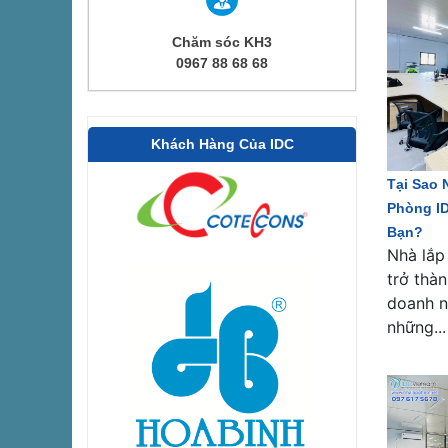
Chăm sóc KH3
0967 88 68 68
Khách Hàng Của IDC
Tại Sao
Phòng I
Bạn?
Nhà lắp
trở thà
doanh n
những...