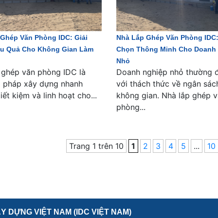
Ghép Văn Phòng IDC: Giải
Nhà Lắp Ghép Văn Phòng IDC
ệu Quả Cho Không Gian Làm
Chọn Thông Minh Cho Doanh
Nhỏ
 ghép văn phòng IDC là
Doanh nghiệp nhỏ thường 
i pháp xây dựng nhanh
với thách thức về ngân sác
iết kiệm và linh hoạt cho...
không gian. Nhà lắp ghép 
phòng...
Trang 1 trên 10
1
2
3
4
5
...
10
 DỰNG VIỆT NAM (IDC VIỆT NAM)