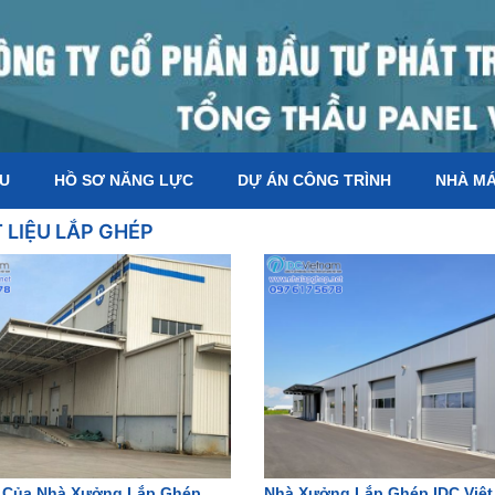
ỆU
HỒ SƠ NĂNG LỰC
DỰ ÁN CÔNG TRÌNH
NHÀ M
 LIỆU LẮP GHÉP
 Của Nhà Xưởng Lắp Ghép
Nhà Xưởng Lắp Ghép IDC Việt