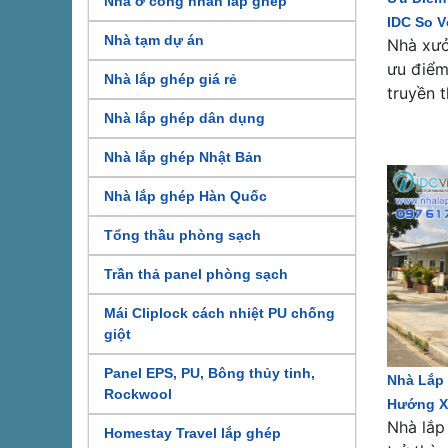
Nhà ở công nhân lắp ghép
IDC So 
Nhà tạm dự án
Nhà xưở
ưu điểm
Nhà lắp ghép giá rẻ
truyền 
Nhà lắp ghép dân dụng
Nhà lắp ghép Nhật Bản
Nhà lắp ghép Hàn Quốc
Tổng thầu phòng sạch
Trần thả panel phòng sạch
Mái Cliplock cách nhiệt PU chống
giột
Panel EPS, PU, Bông thủy tinh,
Nhà Lắp
Rockwool
Hướng X
Nhà lắp
Homestay Travel lắp ghép