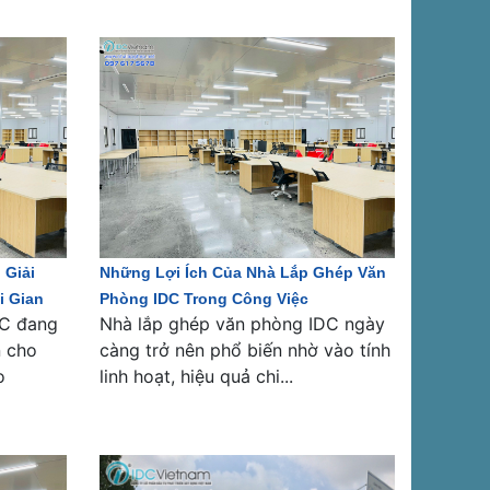
 Giải
Những Lợi Ích Của Nhà Lắp Ghép Văn
i Gian
Phòng IDC Trong Công Việc
DC đang
Nhà lắp ghép văn phòng IDC ngày
n cho
càng trở nên phổ biến nhờ vào tính
o
linh hoạt, hiệu quả chi...