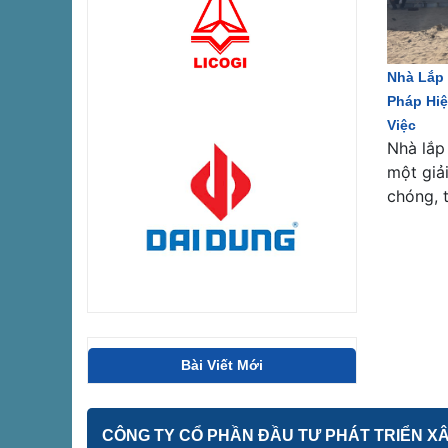
Nhà Lắp 
Pháp Hi
Việc
Nhà lắp
một giả
chóng, t
Bài Viết Mới
CÔNG TY CỔ PHẦN ĐẦU TƯ PHÁT TRIỂN XÂY