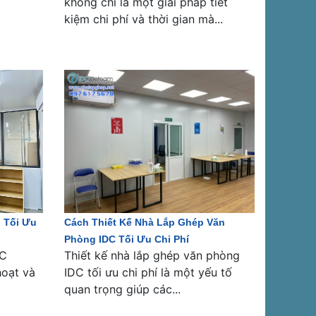
không chỉ là một giải pháp tiết
kiệm chi phí và thời gian mà...
 Tối Ưu
Cách Thiết Kế Nhà Lắp Ghép Văn
Phòng IDC Tối Ưu Chi Phí
DC
Thiết kế nhà lắp ghép văn phòng
hoạt và
IDC tối ưu chi phí là một yếu tố
quan trọng giúp các...