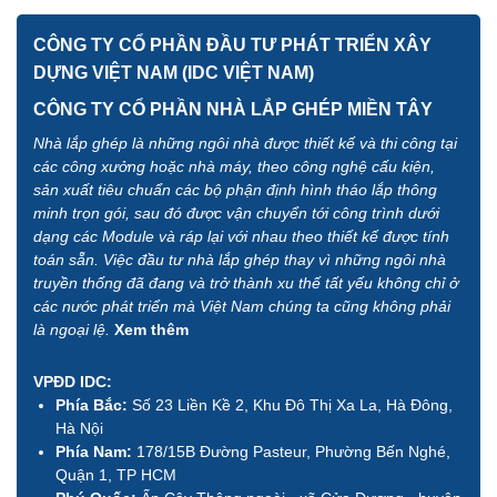
CÔNG TY CỔ PHẦN ĐẦU TƯ PHÁT TRIỂN XÂY
DỰNG VIỆT NAM (IDC VIỆT NAM)
CÔNG TY CỔ PHẦN NHÀ LẮP GHÉP MIỀN TÂY
Nhà lắp ghép là những ngôi nhà được thiết kế và thi công tại
các công xưởng hoặc nhà máy, theo công nghệ cấu kiện,
sản xuất tiêu chuẩn các bộ phận định hình tháo lắp thông
minh trọn gói, sau đó được vận chuyển tới công trình dưới
dạng các Module và ráp lại với nhau theo thiết kế được tính
toán sẵn. Việc đầu tư nhà lắp ghép thay vì những ngôi nhà
truyền thống đã đang và trở thành xu thế tất yếu không chỉ ở
các nước phát triển mà Việt Nam chúng ta cũng không phải
là ngoại lệ.
Xem thêm
VPĐD IDC:
Phía Bắc:
Số 23 Liền Kề 2, Khu Đô Thị Xa La, Hà Đông,
Hà Nội
Phía Nam:
178/15B Đường Pasteur, Phường Bến Nghé,
Quận 1, TP HCM