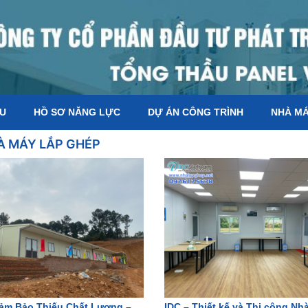
ỆU
HỒ SƠ NĂNG LỰC
DỰ ÁN CÔNG TRÌNH
NHÀ M
À MÁY LẮP GHÉP
Đảm Bảo Thiếu Chất Lượng –
IDC – Thiết kế và Thi công Nh