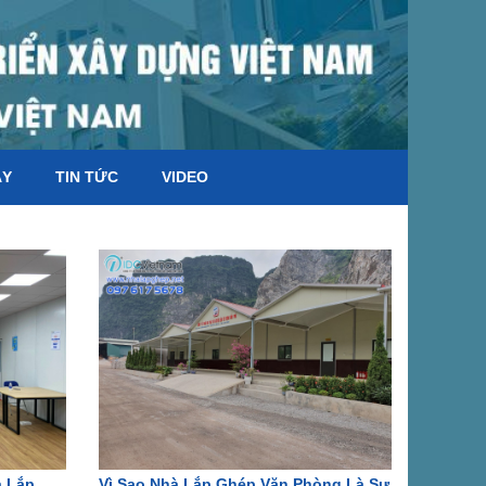
ÁY
TIN TỨC
VIDEO
à Lắp
Vì Sao Nhà Lắp Ghép Văn Phòng Là Sự