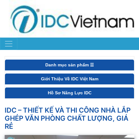
Danh mục sản phẩm ☰
Giới Thiệu Về IDC Việt Nam
Hồ Sơ Năng Lực IDC
IDC – THIẾT KẾ VÀ THI CÔNG NHÀ LẮP
GHÉP VĂN PHÒNG CHẤT LƯỢNG, GIÁ
RẺ