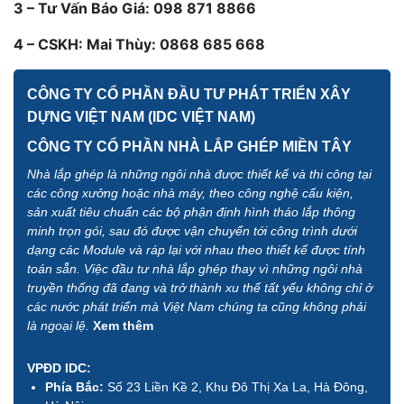
3 – Tư Vấn Báo Giá: 098 871 8866
4 – CSKH: Mai Thùy: 0868 685 668
CÔNG TY CỔ PHẦN ĐẦU TƯ PHÁT TRIỂN XÂY
DỰNG VIỆT NAM (IDC VIỆT NAM)
CÔNG TY CỔ PHẦN NHÀ LẮP GHÉP MIỀN TÂY
Nhà lắp ghép là những ngôi nhà được thiết kế và thi công tại
các công xưởng hoặc nhà máy, theo công nghệ cấu kiện,
sản xuất tiêu chuẩn các bộ phận định hình tháo lắp thông
minh trọn gói, sau đó được vận chuyển tới công trình dưới
dạng các Module và ráp lại với nhau theo thiết kế được tính
toán sẵn. Việc đầu tư nhà lắp ghép thay vì những ngôi nhà
truyền thống đã đang và trở thành xu thế tất yếu không chỉ ở
các nước phát triển mà Việt Nam chúng ta cũng không phải
là ngoại lệ.
Xem thêm
VPĐD IDC:
Phía Bắc:
Số 23 Liền Kề 2, Khu Đô Thị Xa La, Hà Đông,