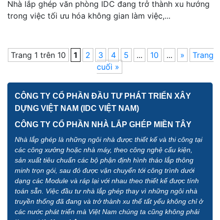
Nhà lắp ghép văn phòng IDC đang trở thành xu hướng
trong việc tối ưu hóa không gian làm việc,...
Trang 1 trên 10
1
2
3
4
5
...
10
...
»
Trang
cuối »
CÔNG TY CỔ PHẦN ĐẦU TƯ PHÁT TRIỂN XÂY
DỰNG VIỆT NAM (IDC VIỆT NAM)
CÔNG TY CỔ PHẦN NHÀ LẮP GHÉP MIỀN TÂY
Nhà lắp ghép là những ngôi nhà được thiết kế và thi công tại
các công xưởng hoặc nhà máy, theo công nghệ cấu kiện,
sản xuất tiêu chuẩn các bộ phận định hình tháo lắp thông
minh trọn gói, sau đó được vận chuyển tới công trình dưới
dạng các Module và ráp lại với nhau theo thiết kế được tính
toán sẵn. Việc đầu tư nhà lắp ghép thay vì những ngôi nhà
truyền thống đã đang và trở thành xu thế tất yếu không chỉ ở
các nước phát triển mà Việt Nam chúng ta cũng không phải