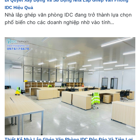
Bí Quyết Xây Dựng Và Sử Dụng Nhà Lắp Ghép Văn Phòng
IDC Hiệu Quả
Nhà lắp ghép văn phòng IDC đang trở thành lựa chọn
phổ biến cho các doanh nghiệp nhờ vào tính...
Thiết Kế Nhà Lắp Ghép Văn Phòng IDC Độc Đáo Và Tiện Lợi