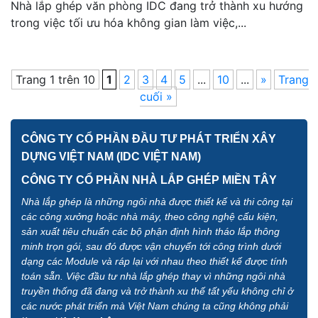
Nhà lắp ghép văn phòng IDC đang trở thành xu hướng
trong việc tối ưu hóa không gian làm việc,...
Trang 1 trên 10
1
2
3
4
5
...
10
...
»
Trang
cuối »
CÔNG TY CỔ PHẦN ĐẦU TƯ PHÁT TRIỂN XÂY
DỰNG VIỆT NAM (IDC VIỆT NAM)
CÔNG TY CỔ PHẦN NHÀ LẮP GHÉP MIỀN TÂY
Nhà lắp ghép là những ngôi nhà được thiết kế và thi công tại
các công xưởng hoặc nhà máy, theo công nghệ cấu kiện,
sản xuất tiêu chuẩn các bộ phận định hình tháo lắp thông
minh trọn gói, sau đó được vận chuyển tới công trình dưới
dạng các Module và ráp lại với nhau theo thiết kế được tính
toán sẵn. Việc đầu tư nhà lắp ghép thay vì những ngôi nhà
truyền thống đã đang và trở thành xu thế tất yếu không chỉ ở
các nước phát triển mà Việt Nam chúng ta cũng không phải