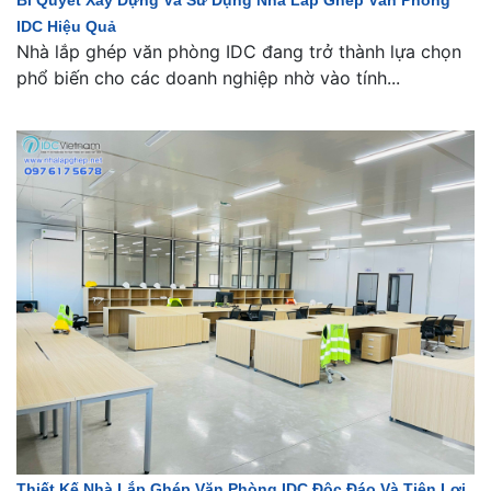
Bí Quyết Xây Dựng Và Sử Dụng Nhà Lắp Ghép Văn Phòng
IDC Hiệu Quả
Nhà lắp ghép văn phòng IDC đang trở thành lựa chọn
phổ biến cho các doanh nghiệp nhờ vào tính...
Thiết Kế Nhà Lắp Ghép Văn Phòng IDC Độc Đáo Và Tiện Lợi