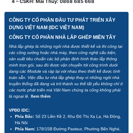
4 – CSKH: Mai Thùy: 0868 685 668
CÔNG TY CỔ PHẦN ĐẦU TƯ PHÁT TRIỂN XÂY
DỰNG VIỆT NAM (IDC VIỆT NAM)
CÔNG TY CỔ PHẦN NHÀ LẮP GHÉP MIỀN TÂY
Nhà lắp ghép là những ngôi nhà được thiết kế và thi công tại
các công xưởng hoặc nhà máy, theo công nghệ cấu kiện,
sản xuất tiêu chuẩn các bộ phận định hình tháo lắp thông
minh trọn gói, sau đó được vận chuyển tới công trình dưới
dạng các Module và ráp lại với nhau theo thiết kế được tính
toán sẵn. Việc đầu tư nhà lắp ghép thay vì những ngôi nhà
truyền thống đã đang và trở thành xu thế tất yếu không chỉ ở
các nước phát triển mà Việt Nam chúng ta cũng không phải
là ngoại lệ.
Xem thêm
VPĐD IDC:
Phía Bắc:
Số 23 Liền Kề 2, Khu Đô Thị Xa La, Hà Đông,
Hà Nội
Phía Nam:
178/15B Đường Pasteur, Phường Bến Nghé,