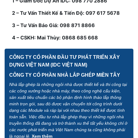
1 – Giám Đốc Dự Án IDC: 098 770 2886
2 – Tư Vấn Thiết Kế & Tiến Độ: 097 617 5678
3 – Tư Vấn Báo Giá: 098 871 8866
4 – CSKH: Mai Thùy: 0868 685 668
CÔNG TY CỔ PHẦN ĐẦU TƯ PHÁT TRIỂN XÂY
DỰNG VIỆT NAM (IDC VIỆT NAM)
CÔNG TY CỔ PHẦN NHÀ LẮP GHÉP MIỀN TÂY
Nhà lắp ghép là những ngôi nhà được thiết kế và thi công tại
các công xưởng hoặc nhà máy, theo công nghệ cấu kiện,
sản xuất tiêu chuẩn các bộ phận định hình tháo lắp thông
minh trọn gói, sau đó được vận chuyển tới công trình dưới
dạng các Module và ráp lại với nhau theo thiết kế được tính
toán sẵn. Việc đầu tư nhà lắp ghép thay vì những ngôi nhà
truyền thống đã đang và trở thành xu thế tất yếu không chỉ ở
các nước phát triển mà Việt Nam chúng ta cũng không phải
là ngoại lệ.
Xem thêm