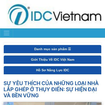
Danh mục sản phẩm ☰
Giới Thiệu Về IDC Việt Nam
Hồ Sơ Năng Lực IDC
SỰ YÊU THÍCH CỦA NHỮNG LOẠI NHÀ
LẮP GHÉP Ở THỤY ĐIỂN: SỰ HIỆN ĐẠI
VÀ BỀN VỮNG