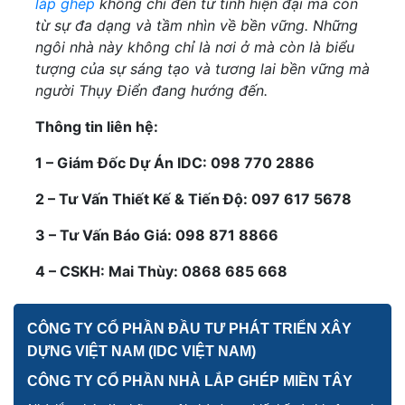
lắp ghép
không chỉ đến từ tính hiện đại mà còn
từ sự đa dạng và tầm nhìn về bền vững. Những
ngôi nhà này không chỉ là nơi ở mà còn là biểu
tượng của sự sáng tạo và tương lai bền vững mà
người Thụy Điển đang hướng đến.
Thông tin liên hệ:
1 – Giám Đốc Dự Án IDC: 098 770 2886
2 – Tư Vấn Thiết Kế & Tiến Độ: 097 617 5678
3 – Tư Vấn Báo Giá: 098 871 8866
4 – CSKH: Mai Thùy: 0868 685 668
CÔNG TY CỔ PHẦN ĐẦU TƯ PHÁT TRIỂN XÂY
DỰNG VIỆT NAM (IDC VIỆT NAM)
CÔNG TY CỔ PHẦN NHÀ LẮP GHÉP MIỀN TÂY