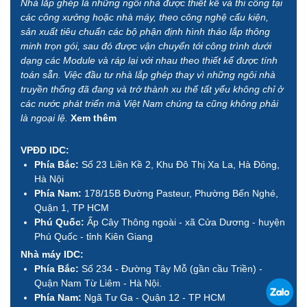
Nhà lắp ghép là những ngôi nhà được thiết kế và thi công tại
các công xưởng hoặc nhà máy, theo công nghệ cấu kiện,
sản xuất tiêu chuẩn các bộ phận định hình tháo lắp thông
minh trọn gói, sau đó được vận chuyển tới công trình dưới
dạng các Module và ráp lại với nhau theo thiết kế được tính
toán sẵn. Việc đầu tư nhà lắp ghép thay vì những ngôi nhà
truyền thống đã đang và trở thành xu thế tất yếu không chỉ ở
các nước phát triển mà Việt Nam chúng ta cũng không phải
là ngoại lệ.
Xem thêm
VPĐD IDC:
Phía Bắc:
Số 23 Liền Kề 2, Khu Đô Thị Xa La, Hà Đông,
Hà Nội
Phía Nam:
178/15B Đường Pasteur, Phường Bến Nghé,
Quận 1, TP HCM
Phú Quốc:
Ấp Cây Thông ngoài - xã Cửa Dương - huyện
Phú Quốc - tỉnh Kiên Giang
Nhà máy IDC:
Phía Bắc:
Số 234 - Đường Tây Mỗ (gần cầu Triền) -
Quận Nam Từ Liêm - Hà Nội.
Phía Nam:
Ngã Tư Ga - Quận 12 - TP HCM