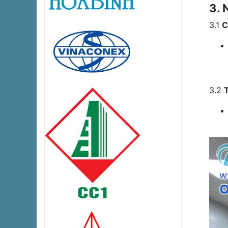
3. 
3.1
C
3.2