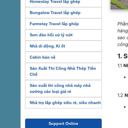
Homestay Travel lắp ghép
Bungalow Travel lắp ghép
Phần
Farmstay Travel lắp ghép
hàng
Sơn đàn hồi xử lý nứt
sao 
công
Nhà di động, Ki ốt
1. 
Cabin bảo vệ
1.1
N
Sản Xuất Thi Công Nhà Thép Tiền
Chế
Sản xuất thi công nhà máy nhà
xưởng các loại giá rẻ
1.2
N
Nhà trọ lắp ghép siêu rẻ, siêu nhanh
Support Online