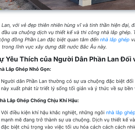
 Lan, với vẻ đẹp thiên nhiên hùng vĩ và tinh thần hiện đại,
 đầu ưa chuộng dịch vụ thiết kế và thi công nhà lắp ghép. T
cộng đồng Phần Lan đặc biệt quan tâm đến
nhà lắp ghép
và
 trong lĩnh vực xây dựng đất nước Bắc Âu này.
Sự Yêu Thích của Người Dân Phần Lan Đối
hà Lắp Ghép Nhỏ Gọn:
Người dân Phần Lan thường có sự ưa chuộng đặc biệt đối 
này xuất phát từ triết lý sống tối giản và ý thức về sự bề
hà Lắp Ghép Chống Chịu Khí Hậu:
Với điều kiện khí hậu khắc nghiệt, những ngôi
nhà lắp ghé
mạnh mẽ đang trở thành sự ưa chuộng. Dịch vụ thiết kế và
đặc biệt chú trọng vào việc tối ưu hóa cách cách cách nhiệ