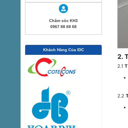
Chăm sóc KH3
0967 88 68 68
Khách Hàng Của IDC
2. 
2.1
T
2.2