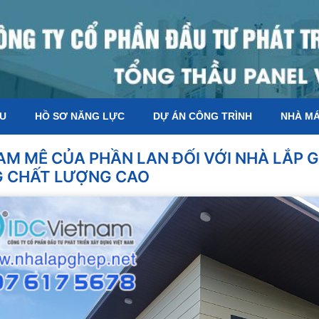
ỆU
HỒ SƠ NĂNG LỰC
DỰ ÁN CÔNG TRÌNH
NHÀ M
AM MÊ CỦA PHẦN LAN ĐỐI VỚI NHÀ LẮP GH
 CHẤT LƯỢNG CAO