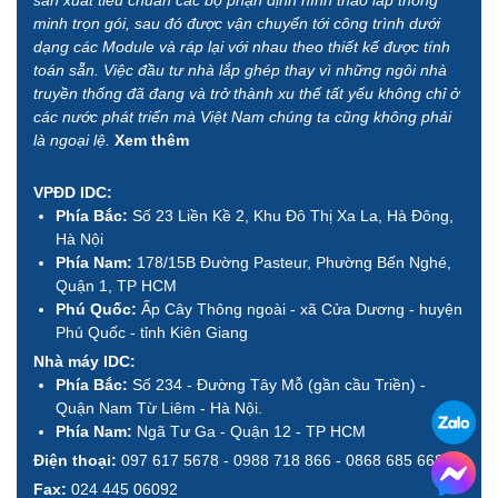
minh trọn gói, sau đó được vận chuyển tới công trình dưới
dạng các Module và ráp lại với nhau theo thiết kế được tính
toán sẵn. Việc đầu tư nhà lắp ghép thay vì những ngôi nhà
truyền thống đã đang và trở thành xu thế tất yếu không chỉ ở
các nước phát triển mà Việt Nam chúng ta cũng không phải
là ngoại lệ.
Xem thêm
VPĐD IDC:
Phía Bắc:
Số 23 Liền Kề 2, Khu Đô Thị Xa La, Hà Đông,
Hà Nội
Phía Nam:
178/15B Đường Pasteur, Phường Bến Nghé,
Quận 1, TP HCM
Phú Quốc:
Ấp Cây Thông ngoài - xã Cửa Dương - huyện
Phú Quốc - tỉnh Kiên Giang
Nhà máy IDC:
Phía Bắc:
Số 234 - Đường Tây Mỗ (gần cầu Triền) -
Quận Nam Từ Liêm - Hà Nội.
Phía Nam:
Ngã Tư Ga - Quận 12 - TP HCM
Điện thoại:
097 617 5678 - 0988 718 866 - 0868 685 668
Fax:
024 445 06092