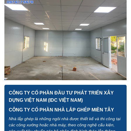
CÔNG TY CỔ PHẦN ĐẦU TƯ PHÁT TRIỂN XÂY
DỰNG VIỆT NAM (IDC VIỆT NAM)
CÔNG TY CỔ PHẦN NHÀ LẮP GHÉP MIỀN TÂY
Nhà lắp ghép là những ngôi nhà được thiết kế và thi công tại
các công xưởng hoặc nhà máy, theo công nghệ cấu kiện,
sản xuất tiêu chuẩn các bộ phận định hình tháo lắp thông