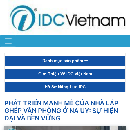
Danh mục sản phẩm ☰
Giới Thiệu Về IDC Việt Nam
Hồ Sơ Năng Lực IDC
PHÁT TRIỂN MẠNH MẼ CỦA NHÀ LẮP
GHÉP VĂN PHÒNG Ở NA UY: SỰ HIỆN
ĐẠI VÀ BỀN VỮNG