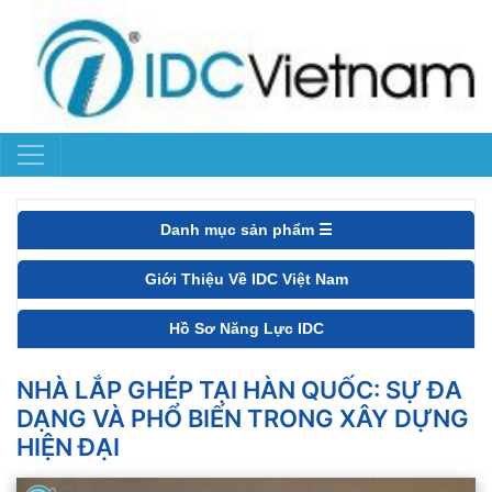
Danh mục sản phẩm ☰
Giới Thiệu Về IDC Việt Nam
Hồ Sơ Năng Lực IDC
NHÀ LẮP GHÉP TẠI HÀN QUỐC: SỰ ĐA
DẠNG VÀ PHỔ BIẾN TRONG XÂY DỰNG
HIỆN ĐẠI