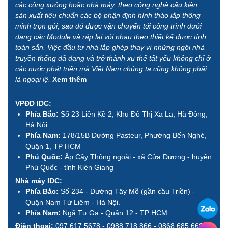
các công xưởng hoặc nhà máy, theo công nghệ cấu kiện,
sản xuất tiêu chuẩn các bộ phận định hình tháo lắp thông
minh trọn gói, sau đó được vận chuyển tới công trình dưới
dạng các Module và ráp lại với nhau theo thiết kế được tính
toán sẵn. Việc đầu tư nhà lắp ghép thay vì những ngôi nhà
truyền thống đã đang và trở thành xu thế tất yếu không chỉ ở
các nước phát triển mà Việt Nam chúng ta cũng không phải
là ngoại lệ.
Xem thêm
VPĐD IDC:
Phía Bắc:
Số 23 Liền Kề 2, Khu Đô Thị Xa La, Hà Đông,
Hà Nội
Phía Nam:
178/15B Đường Pasteur, Phường Bến Nghé,
Quận 1, TP HCM
Phú Quốc:
Ấp Cây Thông ngoài - xã Cửa Dương - huyện
Phú Quốc - tỉnh Kiên Giang
Nhà máy IDC:
Phía Bắc:
Số 234 - Đường Tây Mỗ (gần cầu Triền) -
Quận Nam Từ Liêm - Hà Nội.
Phía Nam:
Ngã Tư Ga - Quận 12 - TP HCM
Điện thoại:
097 617 5678 - 0988 718 866 - 0868 685 668