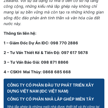
Zealand. Với sự đa dạng từ nhà ở đến cơ sở hạ tầng
công cộng, những kiểu nhà lắp ghép này không chỉ
mang lại sự bền vững mà còn tạo ra những không gian
sống độc đáo phản ánh tinh thần và văn hóa của đất
nước này.
Thông tin liên hệ:
1 – Giám Đốc Dự Án IDC: 098 770 2886
2 – Tư Vấn Thiết Kế & Tiến Độ: 097 617 5678
3 – Tư Vấn Báo Giá: 098 871 8866
4 – CSKH: Mai Thùy: 0868 685 668
CÔNG TY CỔ PHẦN ĐẦU TƯ PHÁT TRIỂN XÂY
DỰNG VIỆT NAM (IDC VIỆT NAM)
CÔNG TY CỔ PHẦN NHÀ LẮP GHÉP MIỀN TÂY
Nhà lắp ghép là những ngôi nhà được thiết kế và thi công tại