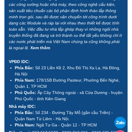
các công xưởng hoặc nhà máy, theo công nghệ cấu kiện,
sản xuất tiêu chuẩn các bộ phận định hình tháo lắp thông
minh trọn gói, sau đó được vận chuyển tới công trình dưới
dạng các Module và ráp lại với nhau theo thiết kế được tính
toán sẵn. Việc đầu tư nhà lắp ghép thay vì những ngôi nhà
truyền thống đã đang và trở thành xu thế tất yếu không chỉ ở
các nước phát triển mà Việt Nam chúng ta cũng không phải
là ngoại lệ.
Xem thêm
VPĐD IDC:
Phía Bắc:
Số 23 Liền Kề 2, Khu Đô Thị Xa La, Hà Đông,
Hà Nội
Phía Nam:
178/15B Đường Pasteur, Phường Bến Nghé,
Quận 1, TP HCM
Phú Quốc:
Ấp Cây Thông ngoài - xã Cửa Dương - huyện
Phú Quốc - tỉnh Kiên Giang
Nhà máy IDC:
Phía Bắc:
Số 234 - Đường Tây Mỗ (gần cầu Triền) -
Quận Nam Từ Liêm - Hà Nội.
Phía Nam:
Ngã Tư Ga - Quận 12 - TP HCM