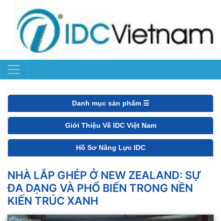
Danh mục sản phẩm ☰
Giới Thiệu Về IDC Việt Nam
Hồ Sơ Năng Lực IDC
NHÀ LẮP GHÉP Ở NEW ZEALAND: SỰ
ĐA DẠNG VÀ PHỔ BIẾN TRONG NỀN
KIẾN TRÚC XANH