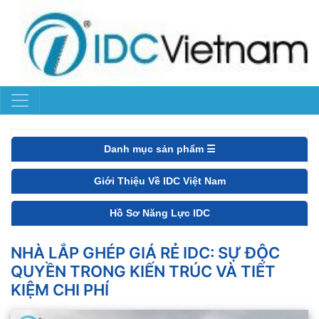
Danh mục sản phẩm ☰
Giới Thiệu Về IDC Việt Nam
Hồ Sơ Năng Lực IDC
NHÀ LẮP GHÉP GIÁ RẺ IDC: SỰ ĐỘC
QUYỀN TRONG KIẾN TRÚC VÀ TIẾT
KIỆM CHI PHÍ