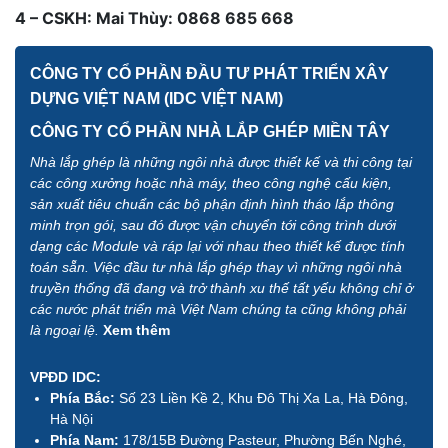
4 – CSKH: Mai Thùy: 0868 685 668
CÔNG TY CỔ PHẦN ĐẦU TƯ PHÁT TRIỂN XÂY
DỰNG VIỆT NAM (IDC VIỆT NAM)
CÔNG TY CỔ PHẦN NHÀ LẮP GHÉP MIỀN TÂY
Nhà lắp ghép là những ngôi nhà được thiết kế và thi công tại
các công xưởng hoặc nhà máy, theo công nghệ cấu kiện,
sản xuất tiêu chuẩn các bộ phận định hình tháo lắp thông
minh trọn gói, sau đó được vận chuyển tới công trình dưới
dạng các Module và ráp lại với nhau theo thiết kế được tính
toán sẵn. Việc đầu tư nhà lắp ghép thay vì những ngôi nhà
truyền thống đã đang và trở thành xu thế tất yếu không chỉ ở
các nước phát triển mà Việt Nam chúng ta cũng không phải
là ngoại lệ.
Xem thêm
VPĐD IDC:
Phía Bắc:
Số 23 Liền Kề 2, Khu Đô Thị Xa La, Hà Đông,
Hà Nội
Phía Nam:
178/15B Đường Pasteur, Phường Bến Nghé,