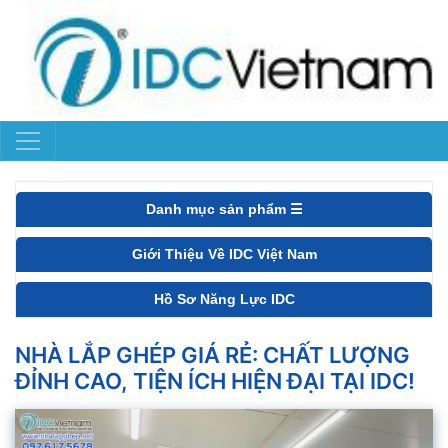
Danh mục sản phẩm ☰
Giới Thiệu Về IDC Việt Nam
Hồ Sơ Năng Lực IDC
NHÀ LẮP GHÉP GIÁ RẺ: CHẤT LƯỢNG
ĐỈNH CAO, TIỆN ÍCH HIỆN ĐẠI TẠI IDC!