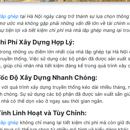
lắp ghép
tại Hà Nội ngày càng trở thành sự lựa chọn thôn
mơ ước mà không gặp phải những vấn đề lớn về tài chính và
sự tiện lợi và tiết kiệm chi phí mà nhà lắp ghép mang lại t
Chi Phí Xây Dựng Hợp Lý:
trong những ưu điểm lớn nhất của nhà lắp ghép tại Hà Nội c
truyền thống. Việc sử dụng các bộ phận đã được sản xuất sẵ
, giúp chủ nhân nhà tiết kiệm đáng kể trong quá trình xây 
Tốc Độ Xây Dựng Nhanh Chóng:
 với quá trình xây dựng truyền thống kéo dài nhiều tháng,
h chóng. Sự sử dụng các bộ phận đã được sản xuất sẵn giúp
 nhà có thể dọn vào ở ngay sau thời gian ngắn.
Tính Linh Hoạt và Tùy Chỉnh:
lắp ghép
không chỉ mang lại tiết kiệm chi phí mà còn giữ đư
i mua có thể lựa chọn từ nhiều mô hình và kiểu dáng khác 