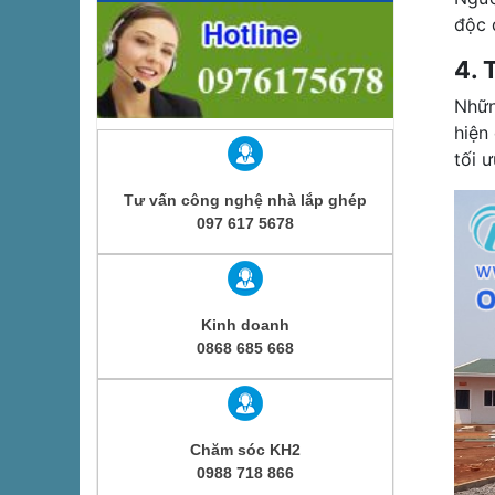
độc 
4. 
Nhữn
hiện
tối 
Tư vấn công nghệ nhà lắp ghép
097 617 5678
Kinh doanh
0868 685 668
Chăm sóc KH2
0988 718 866