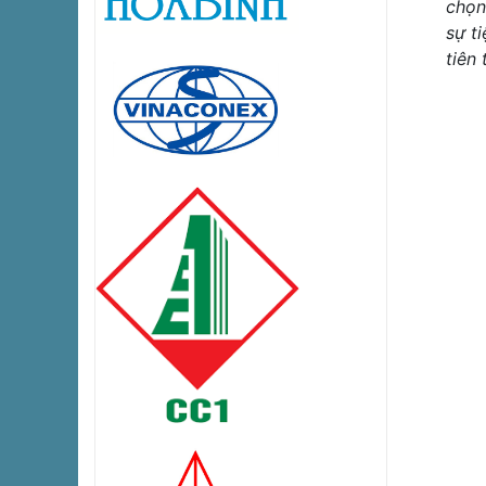
chọn
sự t
tiên 