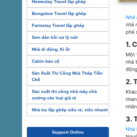
Homestay Travel lắp ghép
Bungalow Travel lắp ghép
Nhà 
nhà 
Farmstay Travel lắp ghép
phá 
Sơn đàn hồi xử lý nứt
1. 
Nhà di động, Ki ốt
Một 
nhà 
Cabin bảo vệ
động
Sản Xuất Thi Công Nhà Thép Tiền
Chế
2. 
Khác
Sản xuất thi công nhà máy nhà
xưởng các loại giá rẻ
nhan
nhân
Nhà trọ lắp ghép siêu rẻ, siêu nhanh
3. 
Nhà 
Support Online
Ngườ