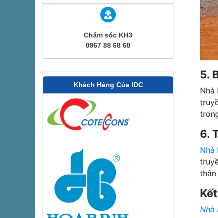
Chăm sóc KH3
0967 88 68 68
5. 
Khách Hàng Của IDC
Nhà 
truy
trong
6. 
Nhà 
truy
thân
Kết
Nhà 