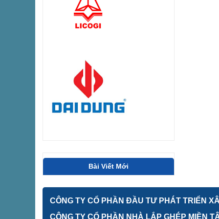
Bài Viết Mới
CÔNG TY CỔ PHẦN ĐẦU TƯ PHÁT TRIỂN XÂY
CÔNG TY CỔ PHẦN NHÀ LẮP GHÉP MIỀN T