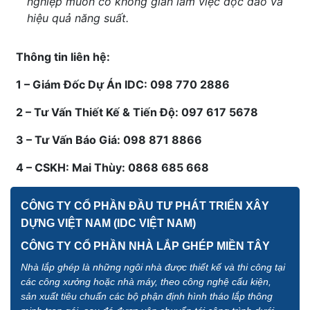
nghiệp muốn có không gian làm việc độc đáo và
hiệu quả năng suất.
Thông tin liên hệ:
1 – Giám Đốc Dự Án IDC: 098 770 2886
2 – Tư Vấn Thiết Kế & Tiến Độ: 097 617 5678
3 – Tư Vấn Báo Giá: 098 871 8866
4 – CSKH: Mai Thùy: 0868 685 668
CÔNG TY CỔ PHẦN ĐẦU TƯ PHÁT TRIỂN XÂY
DỰNG VIỆT NAM (IDC VIỆT NAM)
CÔNG TY CỔ PHẦN NHÀ LẮP GHÉP MIỀN TÂY
Nhà lắp ghép là những ngôi nhà được thiết kế và thi công tại
các công xưởng hoặc nhà máy, theo công nghệ cấu kiện,
sản xuất tiêu chuẩn các bộ phận định hình tháo lắp thông