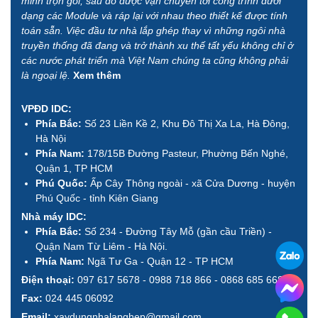
minh trọn gói, sau đó được vận chuyển tới công trình dưới
dạng các Module và ráp lại với nhau theo thiết kế được tính
toán sẵn. Việc đầu tư nhà lắp ghép thay vì những ngôi nhà
truyền thống đã đang và trở thành xu thế tất yếu không chỉ ở
các nước phát triển mà Việt Nam chúng ta cũng không phải
là ngoại lệ.
Xem thêm
VPĐD IDC:
Phía Bắc:
Số 23 Liền Kề 2, Khu Đô Thị Xa La, Hà Đông,
Hà Nội
Phía Nam:
178/15B Đường Pasteur, Phường Bến Nghé,
Quận 1, TP HCM
Phú Quốc:
Ấp Cây Thông ngoài - xã Cửa Dương - huyện
Phú Quốc - tỉnh Kiên Giang
Nhà máy IDC:
Phía Bắc:
Số 234 - Đường Tây Mỗ (gần cầu Triền) -
Quận Nam Từ Liêm - Hà Nội.
Phía Nam:
Ngã Tư Ga - Quận 12 - TP HCM
Điện thoại:
097 617 5678 - 0988 718 866 - 0868 685 668
Fax:
024 445 06092
Email:
xaydungnhalapghep@gmail.com