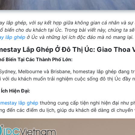
y lắp ghép, với sự kết hợp giữa không gian cá nhân và sự
ổ biến cho du khách tại Úc. Trong bài viết này, chúng ta 
y lắp ghép
ở Úc và những lợi ích độc đáo mà nó mang lại.
mestay Lắp Ghép Ở Đô Thị Úc: Giao Thoa V
hổ Biến Tại Các Thành Phố Lớn:
Sydney, Melbourne và Brisbane, homestay lắp ghép đang trở
i với du khách muốn trải nghiệm cuộc sống đô thị Úc đầy 
 Ích Hiện Đại:
mestay lắp ghép
thường cung cấp tiện nghi hiện đại như p
ng đến các điểm du lịch, giúp du khách dễ dàng di chuyển