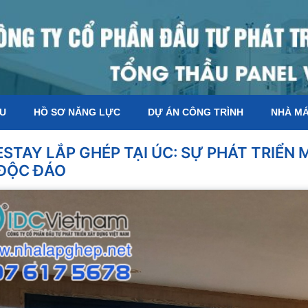
ỆU
HỒ SƠ NĂNG LỰC
DỰ ÁN CÔNG TRÌNH
NHÀ M
STAY LẮP GHÉP TẠI ÚC: SỰ PHÁT TRIỂN 
 ĐỘC ĐÁO