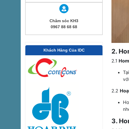
Chăm sóc KH3
0967 88 68 68
2. Ho
Khách Hàng Của IDC
2.1
Home
Tạ
vớ
2.2
Hoạ
Ho
nh
3. Ho