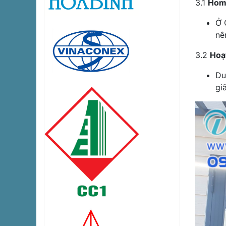
3.1
Home
Ở 
nê
3.2
Hoạ
Du
gi