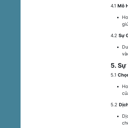
4.1
Mô H
Ho
gi
4.2
Sự 
Du
và
5. Sự
5.1
Chọn
Ho
củ
5.2
Dịc
Dị
ch