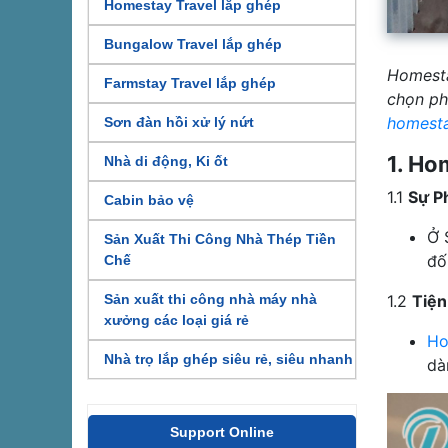
Homestay Travel lắp ghép
Bungalow Travel lắp ghép
Homesta
Farmstay Travel lắp ghép
chọn ph
homesta
Sơn đàn hồi xử lý nứt
1. Ho
Nhà di động, Ki ốt
1.1
Sự P
Cabin bảo vệ
Ở 
Sản Xuất Thi Công Nhà Thép Tiền
đố
Chế
1.2
Tiện
Sản xuất thi công nhà máy nhà
xưởng các loại giá rẻ
Ho
Nhà trọ lắp ghép siêu rẻ, siêu nhanh
dà
Support Online