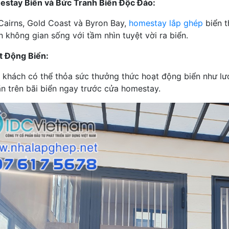
stay Biển và Bức Tranh Biển Độc Đáo:
Cairns, Gold Coast và Byron Bay,
homestay lắp ghép
biển t
n không gian sống với tầm nhìn tuyệt vời ra biển.
t Động Biển:
 khách có thể thỏa sức thưởng thức hoạt động biển như lướ
ãn trên bãi biển ngay trước cửa homestay.