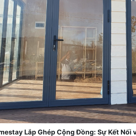
mestay Lắp Ghép Cộng Đồng: Sự Kết Nối v