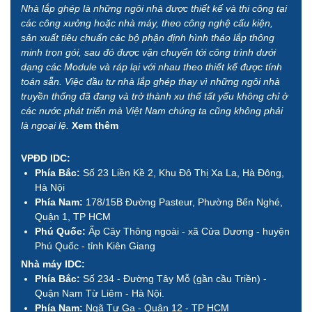
Nhà lắp ghép là những ngôi nhà được thiết kế và thi công tại
các công xưởng hoặc nhà máy, theo công nghệ cấu kiện,
sản xuất tiêu chuẩn các bộ phận định hình tháo lắp thông
minh trọn gói, sau đó được vận chuyển tới công trình dưới
dạng các Module và ráp lại với nhau theo thiết kế được tính
toán sẵn. Việc đầu tư nhà lắp ghép thay vì những ngôi nhà
truyền thống đã đang và trở thành xu thế tất yếu không chỉ ở
các nước phát triển mà Việt Nam chúng ta cũng không phải
là ngoại lệ.
Xem thêm
VPĐD IDC:
Phía Bắc:
Số 23 Liền Kề 2, Khu Đô Thị Xa La, Hà Đông,
Hà Nội
Phía Nam:
178/15B Đường Pasteur, Phường Bến Nghé,
Quận 1, TP HCM
Phú Quốc:
Ấp Cây Thông ngoài - xã Cửa Dương - huyện
Phú Quốc - tỉnh Kiên Giang
Nhà máy IDC:
Phía Bắc:
Số 234 - Đường Tây Mỗ (gần cầu Triền) -
Quận Nam Từ Liêm - Hà Nội.
Phía Nam:
Ngã Tư Ga - Quận 12 - TP HCM