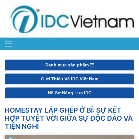
Danh mục sản phẩm ☰
Giới Thiệu Về IDC Việt Nam
Hồ Sơ Năng Lực IDC
HOMESTAY LẮP GHÉP Ở BỈ: SỰ KẾT
HỢP TUYỆT VỜI GIỮA SỰ ĐỘC ĐÁO VÀ
TIỆN NGHI