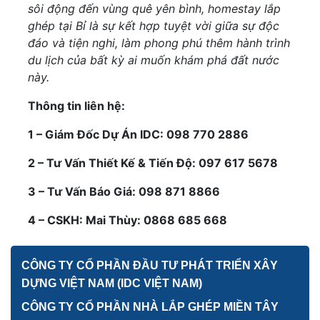
sôi động đến vùng quê yên bình, homestay lắp
ghép tại Bỉ là sự kết hợp tuyệt vời giữa sự độc
đáo và tiện nghi, làm phong phú thêm hành trình
du lịch của bất kỳ ai muốn khám phá đất nước
này.
Thông tin liên hệ:
1 – Giám Đốc Dự Án IDC: 098 770 2886
2 – Tư Vấn Thiết Kế & Tiến Độ: 097 617 5678
3 – Tư Vấn Báo Giá: 098 871 8866
4 – CSKH: Mai Thùy: 0868 685 668
CÔNG TY CỔ PHẦN ĐẦU TƯ PHÁT TRIỂN XÂY
DỰNG VIỆT NAM (IDC VIỆT NAM)
CÔNG TY CỔ PHẦN NHÀ LẮP GHÉP MIỀN TÂY